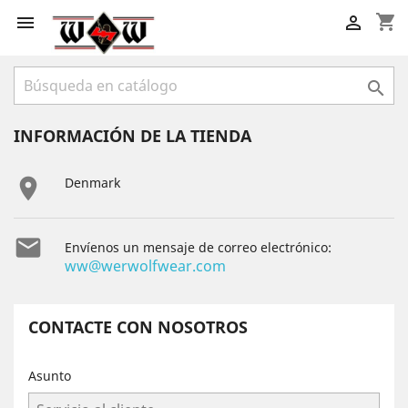
shopping_cart



INFORMACIÓN DE LA TIENDA

Denmark

Envíenos un mensaje de correo electrónico:
ww@werwolfwear.com
CONTACTE CON NOSOTROS
Asunto